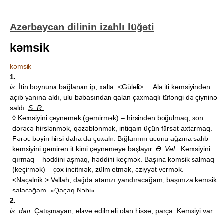
Azərbaycan dilinin izahlı lüğəti
kəmsik
kəmsik
1.
is.
İtin boynuna bağlanan ip, xalta. <Güləli> . . Ala iti kəmsiyindən
açıb yanına aldı, ulu babasından qalan çaxmaqlı tüfəngi də çiyninə
saldı.
S. R.
.
◊ Kəmsiyini çeynəmək (gəmirmək) – hirsindən boğulmaq, son
dərəcə hirslənmək, qəzəblənmək, intiqam üçün fürsət axtarmaq.
Fərəc bəyin hirsi daha da çoxalır. Bığlarının ucunu ağzına salıb
kəmsiyini gəmirən it kimi çeynəməyə başlayır.
Ə. Vəl.
. Kəmsiyini
qırmaq – həddini aşmaq, həddini keçmək. Başına kəmsik salmaq
(keçirmək) – çox incitmək, zülm etmək, əziyyət vermək.
<Naçalnik:> Vallah, dağda atanızı yandıracağam, başınıza kəmsik
salacağam. «Qaçaq Nəbi».
2.
is.
dan.
Çatışmayan, əlavə edilməli olan hissə, parça. Kəmsiyi var.