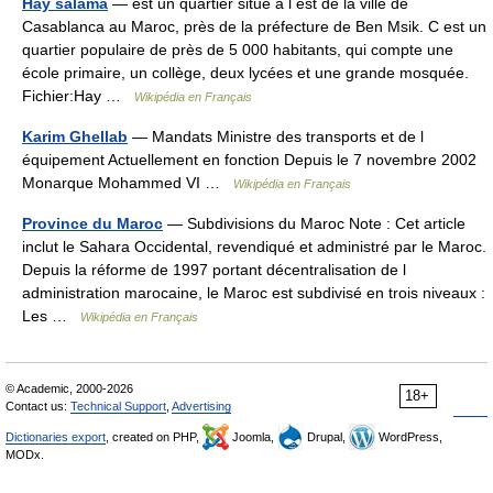
Hay salama
— est un quartier situé à l est de la ville de
Casablanca au Maroc, près de la préfecture de Ben Msik. C est un
quartier populaire de près de 5 000 habitants, qui compte une
école primaire, un collège, deux lycées et une grande mosquée.
Fichier:Hay …
Wikipédia en Français
Karim Ghellab
— Mandats Ministre des transports et de l
équipement Actuellement en fonction Depuis le 7 novembre 2002
Monarque Mohammed VI …
Wikipédia en Français
Province du Maroc
— Subdivisions du Maroc Note : Cet article
inclut le Sahara Occidental, revendiqué et administré par le Maroc.
Depuis la réforme de 1997 portant décentralisation de l
administration marocaine, le Maroc est subdivisé en trois niveaux :
Les …
Wikipédia en Français
© Academic, 2000-2026
18+
Contact us:
Technical Support
,
Advertising
Dictionaries export
, created on PHP,
Joomla,
Drupal,
WordPress,
MODx.