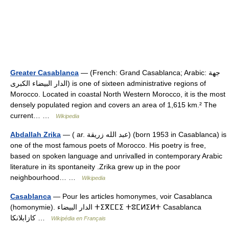
Greater Casablanca
— (French: Grand Casablanca; Arabic: جهة
الدار البيضاء الكبرى) is one of sixteen administrative regions of
Morocco. Located in coastal North Western Morocco, it is the most
densely populated region and covers an area of 1,615 km.² The
current… …
Wikipedia
Abdallah Zrika
— ( ar. عبد الله زريقة) (born 1953 in Casablanca) is
one of the most famous poets of Morocco. His poetry is free,
based on spoken language and unrivalled in contemporary Arabic
literature in its spontaneity .Zrika grew up in the poor
neighbourhood… …
Wikipedia
Casablanca
— Pour les articles homonymes, voir Casablanca
(homonymie). الدار البيضاء ⵜⵉⴳⵎⵎⵉ ⵜⵓⵎⵍⵉⵍⵜ Casablanca
کازابلانکا …
Wikipédia en Français