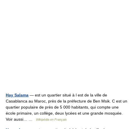
Hay Salama
— est un quartier situé à l est de la ville de
Casablanca au Maroc, près de la préfecture de Ben Msik. C est un
quartier populaire de près de 5 000 habitants, qui compte une
école primaire, un collège, deux lycées et une grande mosquée.
Voir aussi… …
Wikipédia en Français