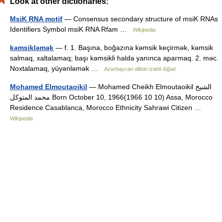
Look at other dictionaries:
MsiK RNA motif
— Consensus secondary structure of msiK RNAs
Identifiers Symbol msiK RNA Rfam …
Wikipedia
kəmsikləmək
— f. 1. Başına, boğazına kəmsik keçirmək, kəmsik
salmaq, xaltalamaq; başı kəmsikli halda yanınca aparmaq. 2. məc.
Noxtalamaq, yüyənləmək …
Azərbaycan dilinin izahlı lüğəti
Mohamed Elmoutaoikil
— Mohamed Cheikh Elmoutaoikil الشيخ
محمد المتوكل Born October 10, 1966(1966 10 10) Assa, Morocco
Residence Casablanca, Morocco Ethnicity Sahrawi Citizen …
Wikipedia