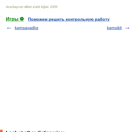
Azərbaycan dilinin izahlı lüğəti
.
2009
.
Игры ⚽
Поможем решить контрольную работу
kəmsavadlıq
kəmsikli