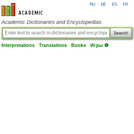
RU
DE
ES
FR
en-academic.com
Academic Dictionaries and Encyclopedias
Search!
Interpretations
Translations
Books
Игры ⚽